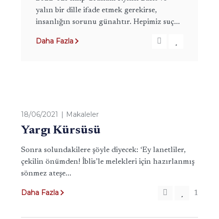
yalın bir dille ifade etmek gerekirse,
insanlığın sorunu günahtır. Hepimiz suç...
Daha Fazla
18/06/2021
Makaleler
Yargı Kürsüsü
Sonra solundakilere şöyle diyecek: ‘Ey lanetliler,
çekilin önümden! İblis’le melekleri için hazırlanmış
sönmez ateşe...
Daha Fazla
1