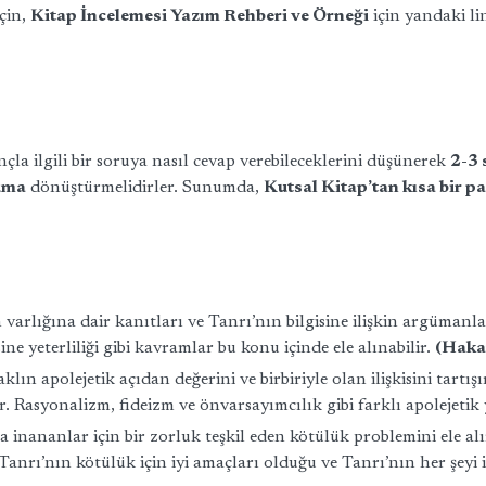
için,
Kitap İncelemesi Yazım Rehberi ve Örneği
için yandaki lin
çla ilgili bir soruya nasıl cevap verebileceklerini düşünerek
2-3 
numa
dönüştürmelidirler. Sunumda,
Kutsal Kitap’tan kısa bir p
varlığına dair kanıtları ve Tanrı’nın bilgisine ilişkin argümanla
sine yeterliliği gibi kavramlar bu konu içinde ele alınabilir.
(Haka
lın apolejetik açıdan değerini ve birbiriyle olan ilişkisini tartı
r. Rasyonalizm, fideizm ve önvarsayımcılık gibi farklı apolejetik 
 inananlar için bir zorluk teşkil eden kötülük problemini ele alı
Tanrı’nın kötülük için iyi amaçları olduğu ve Tanrı’nın her şeyi in