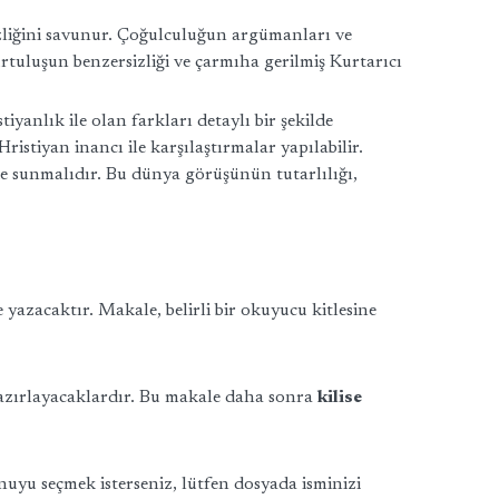
sizliğini savunur. Çoğulculuğun argümanları ve
kurtuluşun benzersizliği ve çarmıha gerilmiş Kurtarıcı
iyanlık ile olan farkları detaylı bir şekilde
ristiyan inancı ile karşılaştırmalar yapılabilir.
mde sunmalıdır. Bu dünya görüşünün tutarlılığı,
 yazacaktır. Makale, belirli bir okuyucu kitlesine
hazırlayacaklardır. Bu makale daha sonra
kilise
uyu seçmek isterseniz, lütfen dosyada isminizi