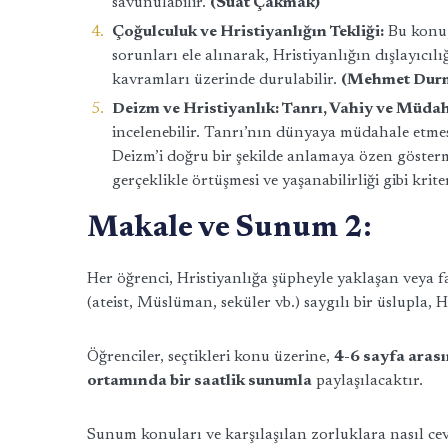
savunulabilir.
(Suat Çakmak)
Çoğulculuk ve Hristiyanlığın Tekliği:
Bu konu, 
sorunları ele alınarak, Hristiyanlığın dışlayıcıl
kavramları üzerinde durulabilir.
(Mehmet Dur
Deizm ve Hristiyanlık: Tanrı, Vahiy ve Müdah
incelenebilir. Tanrı’nın dünyaya müdahale etmesi, 
Deizm’i doğru bir şekilde anlamaya özen gösterme
gerçeklikle örtüşmesi ve yaşanabilirliği gibi krit
Makale ve Sunum 2:
Her öğrenci, Hristiyanlığa şüpheyle yaklaşan veya far
(ateist, Müslüman, seküler vb.) saygılı bir üslupla,
Öğrenciler, seçtikleri konu üzerine,
4-6 sayfa aras
ortamında bir saatlik sunumla
paylaşılacaktır.
Sunum konuları ve karşılaşılan zorluklara nasıl ce