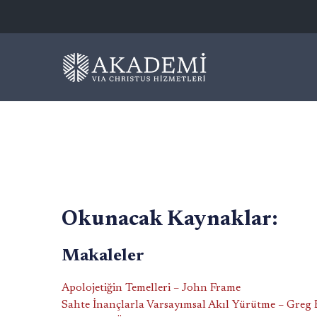
Okunacak Kaynaklar:
Makaleler
Apolojetiğin Temelleri – John Frame
Sahte İnançlarla Varsayımsal Akıl Yürütme – Greg