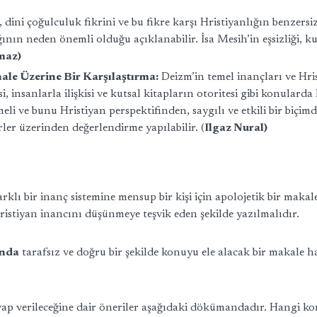
dini çoğulculuk fikrini ve bu fikre karşı Hristiyanlığın benzer
ığının neden önemli olduğu açıklanabilir. İsa Mesih’in eşsizliği, 
maz)
ale Üzerine Bir Karşılaştırma:
Deizm’in temel inançları ve Hrist
insanlarla ilişkisi ve kutsal kitapların otoritesi gibi konularda H
li ve bunu Hristiyan perspektifinden, saygılı ve etkili bir biçi
erler üzerinden değerlendirme yapılabilir. (
Ilgaz Nural)
klı bir inanç sistemine mensup bir kişi için apolojetik bir makale
 Hristiyan inancını düşünmeye teşvik eden şekilde yazılmalıdır.
ında
tarafsız ve doğru bir şekilde konuyu ele alacak bir makale 
vap verileceğine dair öneriler aşağıdaki dökümandadır. Hangi kon