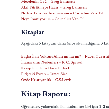
Meselenin Özü – Greg Bahnsen
Akıl Yürütmeye Hazır – Greg Bahnsen
Neden Tanrı’ya İnanıyorum – Cornelius Van Til
Neye İnanıyorum – Cornelius Van Til
Kitaplar
Aşağıdaki 5 kitaptan daha önce okumadığınız 3 kit
Başka İlah Yoktur: Allah mı İsa mı? – Nabel Qureshi
İnanmanın Nedenleri – R. C. Sproul
Kayıp İnciller – Darrell Bock
Bitişteki Evren – James Sire
Özde Hristiyanlık – C.S.Lewis
Kitap Raporu:
Öğrenciler, yukarıdaki iki kitabın her biri için
1-2 s