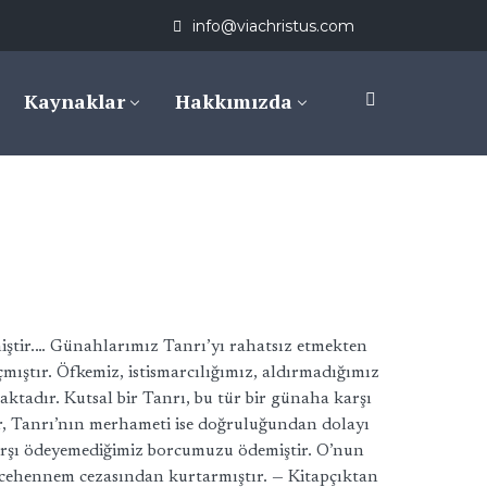
info@viachristus.com
Kaynaklar
Hakkımızda
miştir.… Günahlarımız Tanrı’yı rahatsız etmekten
çmıştır. Öfkemiz, istismarcılığımız, aldırmadığımız
tadır. Kutsal bir Tanrı, bu tür bir günaha karşı
ır, Tanrı’nın merhameti ise doğruluğundan dolayı
 karşı ödeyemediğimiz borcumuzu ödemiştir. O’nun
z cehennem cezasından kurtarmıştır. — Kitapçıktan