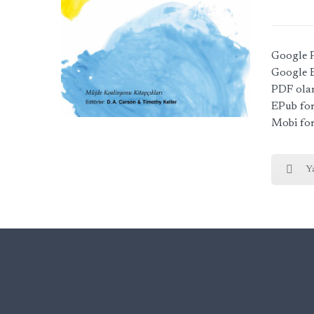
Google P
Google 
PDF olar
EPub fo
Mobi fo
Y