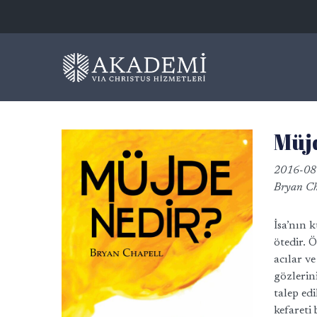
Müj
2016-08
Bryan Ch
İsa’nın 
ötedir. 
acılar v
gözlerin
talep ed
kefareti