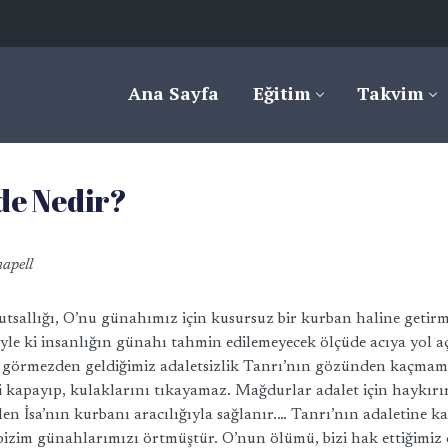
Ana Sayfa
Eğitim
Takvim
de Nedir?
apell
kutsallığı, O’nu günahımız için kusursuz bir kurban haline getir
Öyle ki insanlığın günahı tahmin edilemeyecek ölçüde acıya yol a
e görmezden geldiğimiz adaletsizlik Tanrı’nın gözünden kaçmamak
i kapayıp, kulaklarını tıkayamaz. Mağdurlar adalet için haykır
ilen İsa’nın kurbanı aracılığıyla sağlanır.… Tanrı’nın adaletine
 bizim günahlarımızı örtmüştür. O’nun ölümü, bizi hak ettiğimi